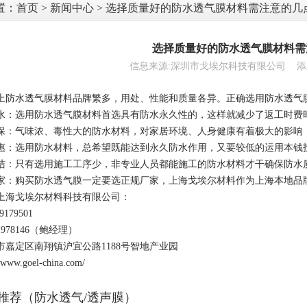
置：
首页
>
新闻中心
> 选择质量好的防水透气膜材料需注意的几
选择质量好的防水透气膜材料需
信息来源:深圳市戈埃尔科技有限公司 添加时间:
上防水透气膜材料品牌繁多，用处、性能和质量各异。正确选用防水透气膜
水：选用防水透气膜材料首选具有防水永久性的，这样就减少了返工时费
保：气味浓、毒性大的防水材料，对家居环境、人身健康有着极大的影响
惠：选用防水材料，总希望既能达到永久防水作用，又要较低的运用本钱
洁：只有选用施工工序少，非专业人员都能施工的防水材料才干确保防水
家：购买防水透气膜一定要选正规厂家，上海戈埃尔材料作为上海本地品
上海戈埃尔材料科技有限公司：
179501
1978146（鲍经理）
市嘉定区南翔镇沪宜公路1188号智地产业园
ww.goel-china.com/
推荐（防水透气/透声膜）