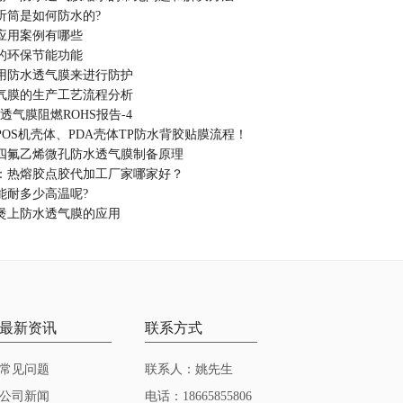
听筒是如何防水的?
应用案例有哪些
的环保节能功能
用防水透气膜来进行防护
气膜的生产工艺流程分析
水透气膜阻燃ROHS报告-4
OS机壳体、PDA壳体TP防水背胶贴膜流程！
体聚四氟乙烯微孔防水透气膜制备原理
：热熔胶点胶代加工厂家哪家好？
能耐多少高温呢?
煲上防水透气膜的应用
最新资讯
联系方式
常见问题
联系人：姚先生
公司新闻
电话：18665855806