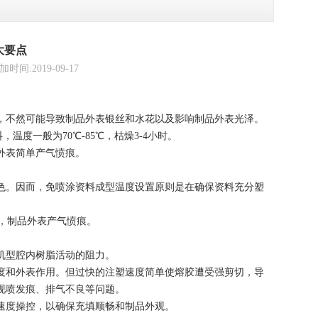
大要点
2019-09-17
，不然可能导致制品外表银丝和水花以及影响制品外表光泽。
温度一般为70℃-85℃，枯燥3-4小时。
外表简单产气愤痕。
色。因而，免喷涂资料成型温度设置原则是在确保资料充分塑
解，制品外表产气愤痕。
机型腔内树脂活动的阻力。
度和外表作用。但过快的注塑速度简单使熔胶遭受强剪切，导
现喷发痕、排气不良等问题。
速度操控，以确保充填顺畅和制品外观。