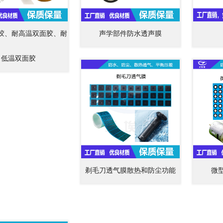
胶、耐高温双面胶、耐
声学部件防水透声膜
低温双面胶
剃毛刀透气膜散热和防尘功能
微