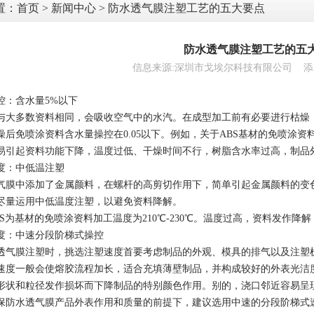
置：
首页
>
新闻中心
> 防水透气膜注塑工艺的五大要点
防水透气膜注塑工艺的五
信息来源:深圳市戈埃尔科技有限公司 添加时间:
控：含水量5%以下
与大多数资料相同，会吸收空气中的水汽。在成型加工前有必要进行枯燥
后免喷涂资料含水量操控在0.05以下。例如，关于ABS基材的免喷涂资料，
易引起资料功能下降，温度过低、干燥时间不行，树脂含水率过高，制品
度：中低温注塑
气膜中添加了金属颜料，在螺杆的高剪切作用下，简单引起金属颜料的变
尽量运用中低温度注塑，以避免资料降解。
BS为基材的免喷涂资料加工温度为210℃-230℃。温度过高，资料发作降
度：中速分段阶梯式操控
透气膜注塑时，挑选注塑速度首要考虑制品的外观、模具的排气以及注塑
速度一般会使熔胶流程加长，适合充填薄壁制品，并构成较好的外表光洁
形状和粒径发作损坏而下降制品的特别颜色作用。别的，浇口邻近容易呈
保防水透气膜产品外表作用和质量的前提下，建议选用中速的分段阶梯式