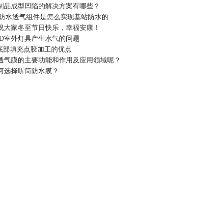
制品成型凹陷的解决方案有哪些？
站防水透气组件是怎么实现基站防水的
祝大家冬至节日快乐，幸福安康！
ED室外灯具产生水气的问题
片底部填充点胶加工的优点
透气膜的主要功能和作用及应用领域呢？
何选择听筒防水膜？