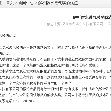
置：
首页
>
新闻中心
> 解析防水透气膜的优点
解析防水透气膜的优
信息来源:深圳市戈埃尔科技有限公司 添加时间:
气膜的优点
上防水透气膜的运用是越来越频繁了，防水透气商品也是不断的更新换代
的优点。
气膜的耐高温性能特别好，不会由于环境中的温差而致使大面积的氧化，的
延伸性，这么一个既能耐高温又能极好延伸性的商品谁能不爱呢；
程中防水透气膜还能隔绝别的物质的腐蚀，尽管建筑物材料有许多种，但
透气膜的外表是润滑的，即便有别的物质粘在上面也是不会受到影响的，
这样一个耐高温抗氧化有极好延伸性的一个商品。
科技有限公司的微透产品拥有数十项专利和专有技术，我们杰出的设计和
散热、防水防尘和防腐蚀等微透解决方案。公司未来将专注于微透技术和
电话:0755-88863832