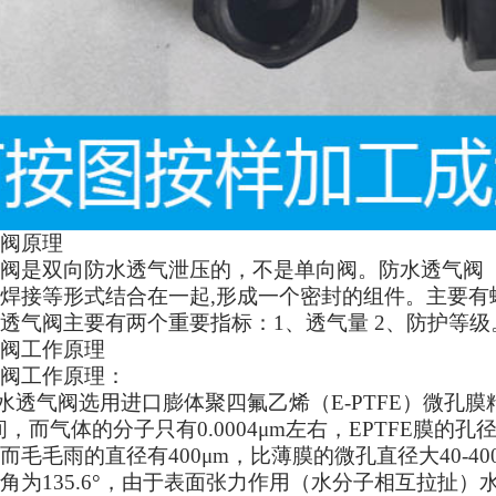
阀原理
阀是双向防水透气泄压的，不是单向阀。防水透气阀
焊接等形式结合在一起
,
形成一个密封的组件。主要有
透气阀主要有两个重要指标：
1
、透气量
2
、防护等级
阀工作原理
阀工作原理：
水透气阀选用进口膨体聚四氟乙烯（
E-PTFE
）微孔膜
间，而气体的分子只有
0.0004
μ
m
左右，
EPTFE
膜的孔
而毛毛雨的直径有
400
μ
m
，比薄膜的微孔直径大
40-40
角为
135.6
°，由于表面张力作用（水分子相互拉扯）