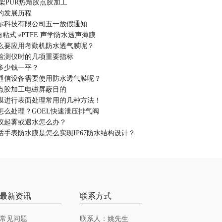
架PUR热熔胶点胶加工
的发展历程
尔科技有限公司五一放假通知
自粘式 ePTFE 声学防水透声薄膜
么要应用考勤机防水透气膜呢？
检测仪时的几项重要指标
多少钱一平？
通信设备需要使用防水透气膜呢？
点胶加工电磁屏蔽目的
膜进行表面处理常用的几种方法！
怎么处理？GOEL快速泄压排气阀
仪起雾或遇水怎么办？
话手表防水膜是怎么实现IP67防水结构设计？
最新资讯
联系方式
常见问题
联系人：姚先生