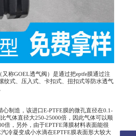
（又称
GOEL
透气阀）是通过把
eptfe
膜通过注
螺纹式、压入式、卡扣式、扭扣式等防水透气
。
精心制造，该进口
E-PTFE
膜的微孔直径在
0.1-
径比气体直径大
250-25000
倍，因此气体可以顺
00
倍，另外，由于
EPTFE
薄膜材料表面能很
水汽冷凝变成小水滴在
EPTFE
膜表面形大较大