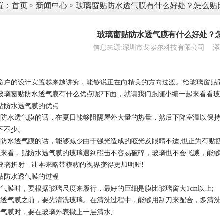
置：
首页
>
新闻中心
> 玻璃窗贴防水透气膜有什么好处？怎么贴
玻璃窗贴防水透气膜有什么好处？
信息来源:深圳市戈埃尔科技有限公司 添加时间:
窗户的设计安置越来越讲究，能够说正在向精美的方向过渡。给玻璃窗贴
玻璃窗贴防水透气膜有什么优点呢?下面，就请我们跟随小编一起来看看玻
贴防水透气膜的优点
贴防水透气膜的话，在夏日能够阻隔屋外大量的热量，然后下降室温以保
下不少。
贴防水透气膜的话，能够减少由于强光造成的眩光及眼睛不适;也正为有贴
上来看，贴防水透气膜的玻璃遇到碰击不容易破碎，玻璃也不会飞溅，能
玻璃折射，让本来略带模糊的视界变得更加明晰!
贴防水透气膜的过程
透气膜时，要根据玻璃尺度来履行，最好的巨细是膜比玻璃窗大1cm以上;
水透气膜之前，要先清洗玻璃。在清洗过程中，能够用刮刀来配合，多清洗
透气膜时，要在玻璃外表撒上一层清水;