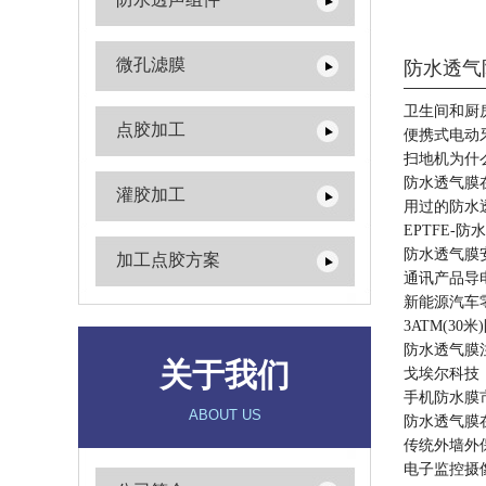
微孔滤膜
防水透气
卫生间和厨
点胶加工
便携式电动
扫地机为什
防水透气膜
灌胶加工
用过的防水
EPTFE-防
防水透气膜
加工点胶方案
通讯产品导
新能源汽车
3ATM(3
防水透气膜
关于我们
戈埃尔科技
手机防水膜
ABOUT US
防水透气膜
传统外墙外
电子监控摄