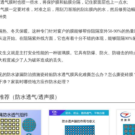
水透气膜时也喷一些水，将保护膜和贴膜分隔，记住胶面层也上一点水;
透气膜一定要对准，对准之后，用刮刀渐渐的刮出膜内的水，然后修剪边
种类
隔热、冬天保暖。这种专门针对窗户的膜能够帮你阻隔室外50-90%的热
从这开始。在阻隔紫外线方面，它也有着十分不错的体现，能够阻隔90%
文生义就是主打安全性能的一种玻璃膜。它具有防爆、防火、防碰击的特
大程度减少了人为破坏造成的丢失。
见的防水渗漏防治措施瓷砖贴防水透气膜风化难撕怎么办？怎么撕瓷砖膜
干净？家装时哪些地方应作防水处理？
推荐（防水透气/透声膜）