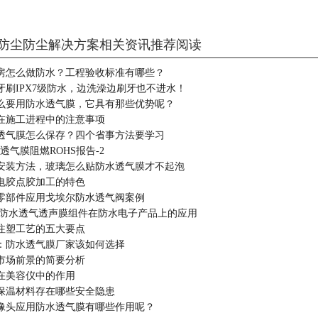
防尘防尘解决方案相关资讯推荐阅读
房怎么做防水？工程验收标准有哪些？
牙刷IPX7级防水，边洗澡边刷牙也不进水！
么要用防水透气膜，它具有那些优势呢？
在施工进程中的注意事项
透气膜怎么保存？四个省事方法要学习
水透气膜阻燃ROHS报告-2
安装方法，玻璃怎么贴防水透气膜才不起泡
电胶点胶加工的特色
零部件应用戈埃尔防水透气阀案例
0米)防水透气透声膜组件在防水电子产品上的应用
注塑工艺的五大要点
：防水透气膜厂家该如何选择
市场前景的简要分析
在美容仪中的作用
保温材料存在哪些安全隐患
像头应用防水透气膜有哪些作用呢？