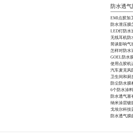
防水透气
EMI点胶
防水泄压膜
LED灯防
无线耳机防
简谈影响气
怎样对防水
GOEL防水
使用点胶机
汽车麦克风
卫生间和厨
防尘防水膜
6个防水涂
防水透气塞
纳米涂层镀
戈埃尔科技
防水透气膜