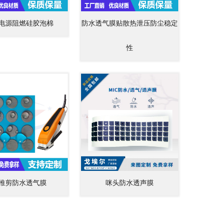
电源阻燃硅胶泡棉
防水透气膜贴散热泄压防尘稳定
性
推剪防水透气膜
咪头防水透声膜