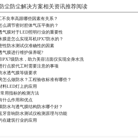
防尘防尘解决方案相关资讯推荐阅读
加工不良率高跟哪些因素有关系？
怎么调节密封腔体气压平衡的？
水透气膜对于LED照明行业的重要性
水膜是怎么实现耳机IPX7防水的？
密性防水测试仪准确性的因素
透气膜进行维护保养呢?
膜IPX7级防水，助力美容洁面仪实现全身水洗
进行点胶代工时需要注意的事项
防水透气膜等级要求
房怎么做防水？工程验收标准有哪些？
材料LED灯上的应用
料常用指标的检测方法
有什么作用和优点
膜防水与透气膜结构防水哪个好？
蓝牙音响防水测试仪检测原理与功能
的在建筑行业的应用