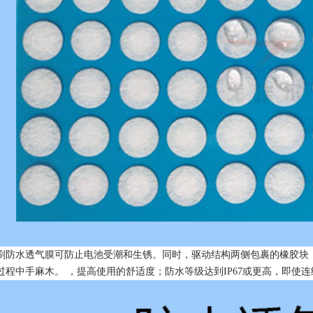
刷防水透气膜可防止电池受潮和生锈。同时，驱动结构两侧包裹的橡胶块
过程中手麻木。 ，提高使用的舒适度；防水等级达到IP67或更高，即使