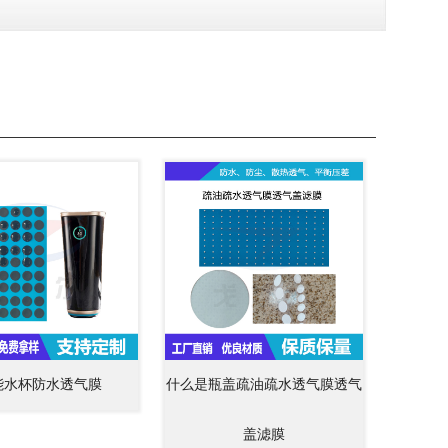
能水杯防水透气膜
什么是瓶盖疏油疏水透气膜透气
盖滤膜