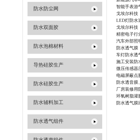
智能手表游
防水防尘网
戈埃尔科技
LED灯防
防水双面胶
戈埃尔科技
精密电子行
汽车外部照
防水泡棉材料
防水透气膜
车灯防水透
施工安装防
导热硅胶生产
微压传感器
电磁屏蔽点
防水透音膜
防水硅胶生产
厂房装修用
环氧树脂灌
防水辅料加工
防水透气膜
防水透气组件
防水透声组件