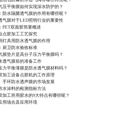
气压平衡膜如何实现深水防护的？
：防水隔菌透气膜的作用有哪些呢？
水透气膜对于LED照明行业的重要性
：PET双面胶简要概述
业点胶加工工艺探究
明灯具用防水透气膜的作用
：厨卫防水验收标准
气膜垫片是高分子压力平衡膜吗？
水透气膜前的准备工作
压力平衡薄膜是防水透气膜材料吗？
胶加工设备点胶机的工作原理
、手环防水透声膜的市场发展
防水涂料的检测指标方法
胶加工所用胶水的9大特点有哪些呢？
应用场合及应用环境