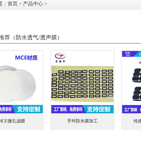
置：
首页
>
产品中心
>
推荐（防水透气/透声膜）
MCE微孔滤膜
手环防水膜加工
传