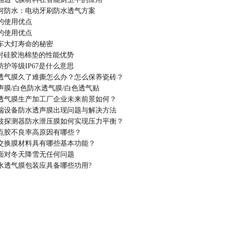
何防水：电动牙刷防水透气方案
的使用优点
的使用优点
车大灯寿命的秘密
密封硅胶泡棉垫的性能优势
护等级IP67是什么意思
透气膜久了难撕怎么办？怎么保养瓷砖？
声膜/白色防水透气膜/白色透气贴
防水透气膜生产加工厂企业未来前景如何？
端设备防水透声膜出现问题与解决方法
波探测器防水泄压膜如何实现压力平衡？
点胶不良率高原因有哪些？
交换膜材料具有哪些基本功能？
面对冬天降雪无任何问题
水透气膜包装应具备哪些功用?