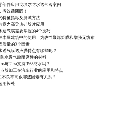
零部件应用戈埃尔防水透气阀案例
，煮饺话团圆！
的特征指标及测试方法
方案之高导热硅胶片应用
水透气膜需要掌握的4个技巧
在木屋建筑中的使用，为改性聚烯烃膜和增强无纺布
程质量的3个因素
水透气膜透声膜特点有哪些呢？
高防水透气膜耐磨性的材料
ro与Ultra支持IP68防水吗？
密封点胶加工在汽车行业的应用和特点
加工不良率高跟哪些因素有关系？
运用长处