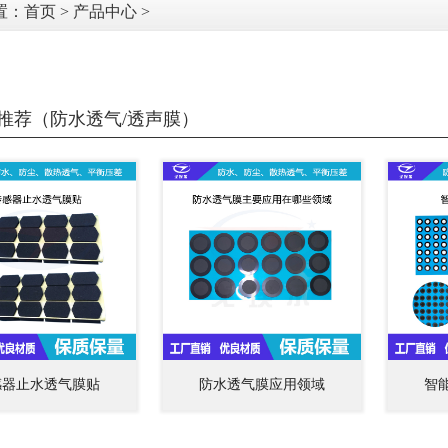
置：
首页
>
产品中心
>
推荐（防水透气/透声膜）
感器止水透气膜贴
防水透气膜应用领域
智