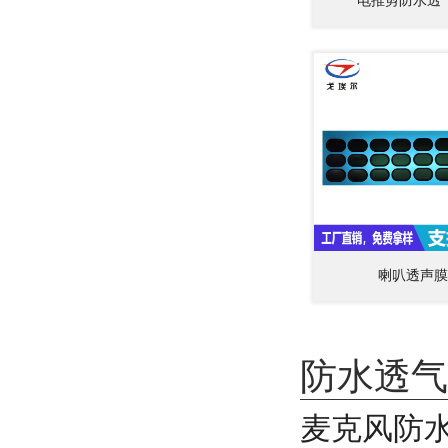
电推剪防水透
喇叭透声膜
防水透气
麦克风防