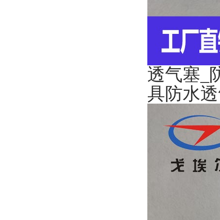
透气塞_
具防水透