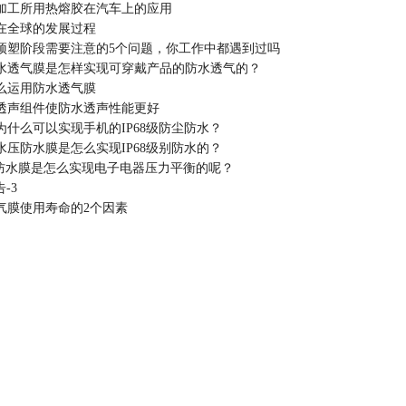
加工所用热熔胶在汽车上的应用
在全球的发展过程
预塑阶段需要注意的5个问题，你工作中都遇到过吗
水透气膜是怎样实现可穿戴产品的防水透气的？
么运用防水透气膜
透声组件使防水透声性能更好
为什么可以实现手机的IP68级防尘防水？
水压防水膜是怎么实现IP68级别防水的？
防尘防水膜是怎么实现电子电器压力平衡的呢？
-3
气膜使用寿命的2个因素