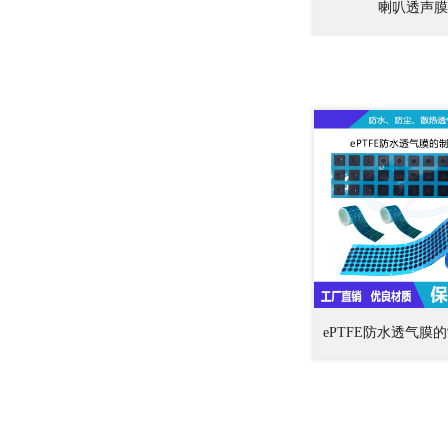
喇叭透声膜
ePTFE防水透气膜