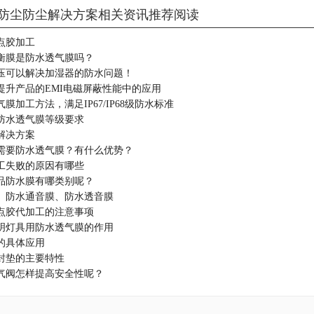
防尘防尘解决方案相关资讯推荐阅读
点胶加工
衡膜是防水透气膜吗？
压​可以解决加湿器的防水问题！
提升产品的EMI电磁屏蔽性能中的应用
膜加工方法，满足IP67/IP68级防水标准
防水透气膜等级要求
解决方案
需要防水透气膜？有什么优势？
工失败的原因有哪些
品防水膜有哪类别呢？
、防水通音膜、防水透音膜
点胶代加工的注意事项
明灯具用防水透气膜的作用
的具体应用
封垫的主要特性
气阀怎样提高安全性呢？