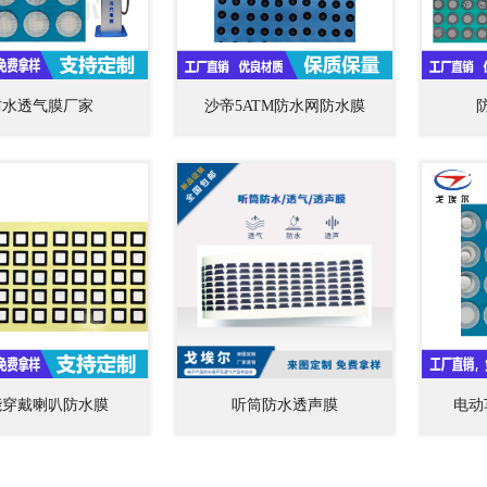
防水透气膜厂家
沙帝5ATM防水网防水膜
能穿戴喇叭防水膜
听筒防水透声膜
电动