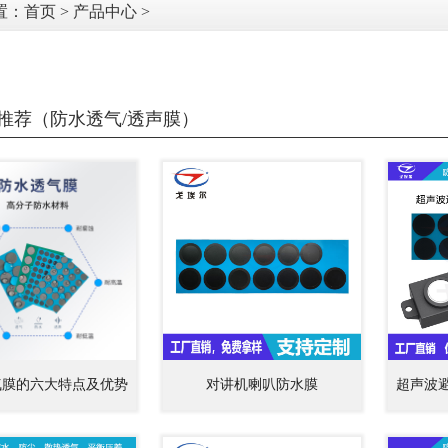
置：
首页
>
产品中心
>
推荐（防水透气/透声膜）
气膜的六大特点及优势
对讲机喇叭防水膜
超声波